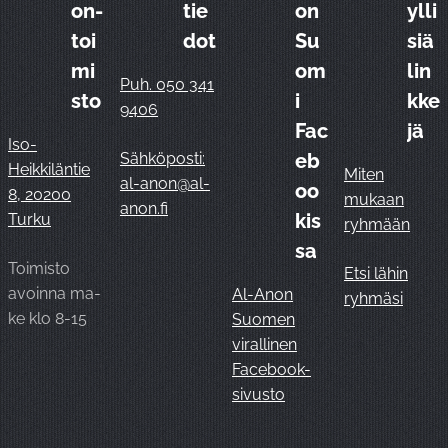
on-
tie
on
ylli
toi
dot
Su
siä
mi
om
lin
Puh. 050 341
sto
i
kke
9406
Fac
jä
Iso-
Sähköposti:
eb
Heikkiläntie
Miten
al-anon@al-
oo
8, 20200
mukaan
anon.fi
kis
Turku
ryhmään
sa
Toimisto
Etsi lähin
avoinna ma-
Al-Anon
ryhmäsi
ke klo 8-15
Suomen
virallinen
Facebook-
sivusto