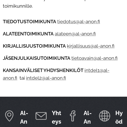
toimikunnille.
TIEDOTUSTOIMIKUNTA
tiedotus@al-anon.fi
ALATEENTOIMIKUNTA
alateen@al-anon.fi
KIRJALLISUUSTOIMIKUNTA
kirjallisuus@al-anon.fi
JÄSENJULKAISUTOIMIKUNTA
tietoavain@al-anon.fi
KANSAINVÄLISET YHDYSHENKILÖT
intdel1@al-
anon.fi
tai
intdel2@al-anon.fi
Al-
Yht
Al-
Hy
An
eys
An
öd