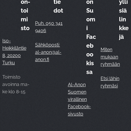
on-
tie
on
ylli
toi
dot
Su
siä
mi
om
lin
Puh. 050 341
sto
i
kke
9406
Fac
jä
Iso-
Sähköposti:
eb
Heikkiläntie
Miten
al-anon@al-
oo
8, 20200
mukaan
anon.fi
kis
Turku
ryhmään
sa
Toimisto
Etsi lähin
avoinna ma-
Al-Anon
ryhmäsi
ke klo 8-15
Suomen
virallinen
Facebook-
sivusto