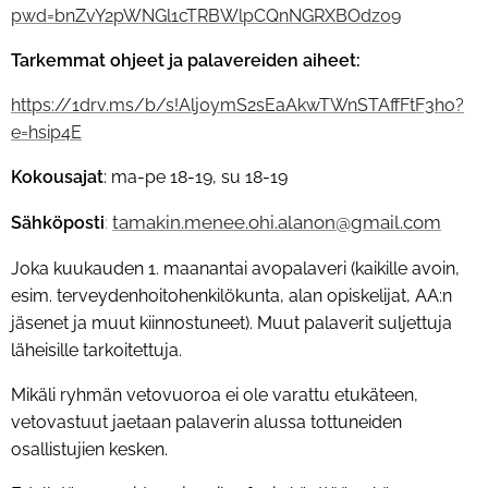
pwd=bnZvY2pWNGl1cTRBWlpCQnNGRXBOdz09
Tarkemmat ohjeet ja palavereiden aiheet:
https://1drv.ms/b/s!Alj0ymS2sEaAkwTWnSTAffFtF3ho?
e=hsip4E
Kokousajat
: ma-pe 18-19, su 18-19
tamakin.menee.ohi.alanon@gmail.com
Sähköposti
:
Joka kuukauden 1. maanantai avopalaveri (kaikille avoin,
esim. terveydenhoitohenkilökunta, alan opiskelijat, AA:n
jäsenet ja muut kiinnostuneet). Muut palaverit suljettuja
läheisille tarkoitettuja.
Mikäli ryhmän vetovuoroa ei ole varattu etukäteen,
vetovastuut jaetaan palaverin alussa tottuneiden
osallistujien kesken.