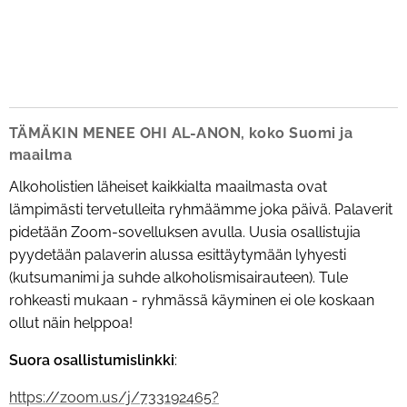
TÄMÄKIN MENEE OHI AL-ANON, koko Suomi ja
maailma
Alkoholistien läheiset kaikkialta maailmasta ovat
lämpimästi tervetulleita ryhmäämme joka päivä. Palaverit
pidetään Zoom-sovelluksen avulla. Uusia osallistujia
pyydetään palaverin alussa esittäytymään lyhyesti
(kutsumanimi ja suhde alkoholismisairauteen). Tule
rohkeasti mukaan - ryhmässä käyminen ei ole koskaan
ollut näin helppoa!
Suora osallistumislinkki
:
https://zoom.us/j/733192465?