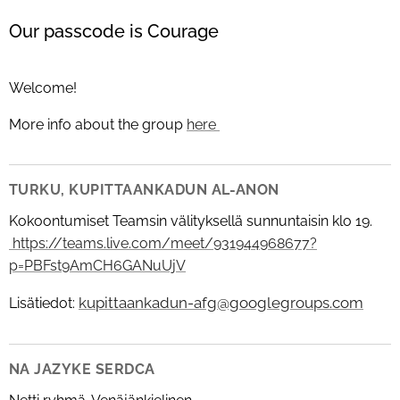
Our passcode is Courage
Welcome!
More info about the group
here
TURKU, KUPITTAANKADUN AL-ANON
Kokoontumiset Teamsin välityksellä sunnuntaisin klo 19.
https://teams.live.com/meet/931944968677?
p=PBFst9AmCH6GANuUjV
kupittaankadun-afg@googlegroups.com
Lisätiedot:
NA JAZYKE SERDCA