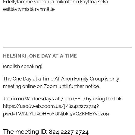
Edellytämme videon ja mikrofonin käyttöä sekä
esittäytymistä ryhmälle.
HELSINKI, ONE DAY AT A TIME
(english speaking)
The One Day at a Time Al-Anon Family Group is only
meeting online on Zoom until further notice.
Join in on Wednesdays at 7 pm (EET) by using the link
https://us06web.zoom.us/j/82422272724?
pwd=TWNaYldXOHFoYUNjbkI5VGZKMEYvdz09
The meeting ID: 824 2227 2724