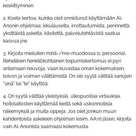
keskittyminen.
2. Koeta kertoa, kuinka olet onnistunut käyttämään Al-
Anonin ohjelmaa: iskulauseita, irrottautumista, perinnettä,
yksittäistä askelta, käsitettä, palvelutehtävistä saatua
kasvua jne.
3. Kirjoita mieluiten minä-/me-muodossa (1. persoona).
Rehellinen henkilökohtainen toipumiskertomus ei pyri
antamaan neuvoja, vaan kuvastaa oman kokemuksen,
toivon ja voiman välittämistä. On siis syytä välttää sanojen
"sinä" tai "te" käyttöä.
4. On syytä välttää yleistyksiä, ulkopuolisia virtauksia,
hoitolaitosten käyttämää kieltä sekä uskonnollisia
näkemyksiä ja muita oppeja. Jos olet jonkun muun
kahdentoista askeleen ohjelman (esim. AA:n) jäsen, kirjoita
vain Al-Anonista saamaasi kokemusta.