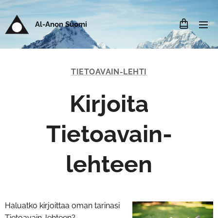
Al-Anon Suomi
TIETOAVAIN-LEHTI
Kirjoita
Tietoavain-
lehteen
Haluatko kirjoittaa oman tarinasi
Tietoavain-lehteen?