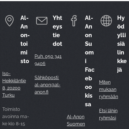
Al-
Yht
Al-
Hy
An
eys
An
öd
on-
tie
on
ylli
toi
dot
Su
siä
mi
om
lin
Puh. 050 341
sto
i
kke
9406
Fac
jä
Iso-
Sähköposti:
eb
Heikkiläntie
Miten
al-anon@al-
oo
8, 20200
mukaan
anon.fi
kis
Turku
ryhmään
sa
Toimisto
Etsi lähin
avoinna ma-
Al-Anon
ryhmäsi
ke klo 8-15
Suomen