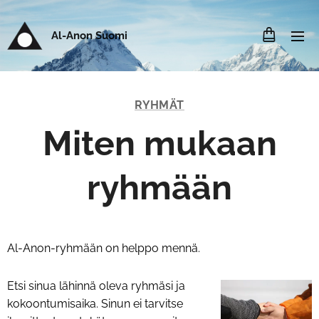
Al-Anon Suomi
RYHMÄT
Miten mukaan
ryhmään
Al-Anon-ryhmään on helppo mennä.
Etsi sinua lähinnä oleva ryhmäsi ja
kokoontumisaika. Sinun ei tarvitse