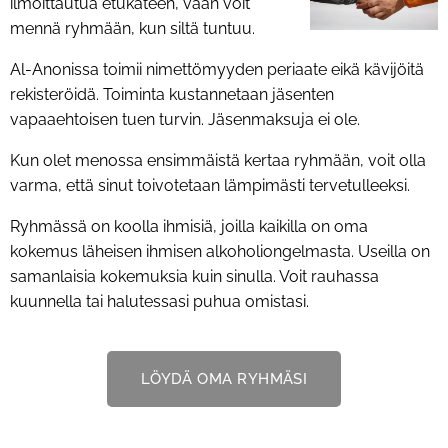
ilmoittautua etukäteen, vaan voit
mennä ryhmään, kun siltä tuntuu.
Al-Anonissa toimii nimettömyyden periaate eikä kävijöitä
rekisteröidä. Toiminta kustannetaan jäsenten
vapaaehtoisen tuen turvin. Jäsenmaksuja ei ole.
Kun olet menossa ensimmäistä kertaa ryhmään, voit olla
varma, että sinut toivotetaan lämpimästi tervetulleeksi.
Ryhmässä on koolla ihmisiä, joilla kaikilla on oma
kokemus läheisen ihmisen alkoholiongelmasta. Useilla on
samanlaisia kokemuksia kuin sinulla. Voit rauhassa
kuunnella tai halutessasi puhua omistasi.
LÖYDÄ OMA RYHMÄSI