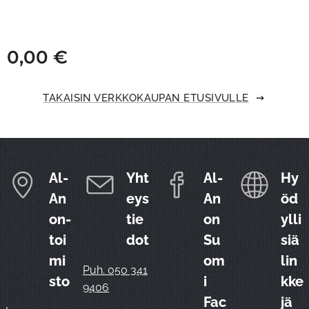
0,00
€
TAKAISIN VERKKOKAUPAN ETUSIVULLE
Al-
Yht
Al-
Hy
An
eys
An
öd
on-
tie
on
ylli
toi
dot
Su
siä
mi
om
lin
Puh. 050 341
sto
i
kke
9406
Fac
jä