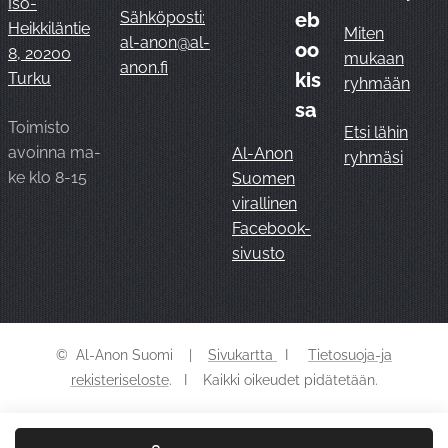
Iso-
Sähköposti:
eb
Heikkiläntie
Miten
al-anon@al-
oo
8, 20200
mukaan
anon.fi
kis
Turku
ryhmään
sa
Toimisto
Etsi lähin
avoinna ma-
Al-Anon
ryhmäsi
ke klo 8-15
Suomen
virallinen
Facebook-
sivusto
© Al-Anon Suomi |
Sivukartta
I
Tietosuoja-ja
rekisteriseloste
. I Kaikki oikeudet pidätetään.