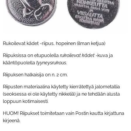
Rukoilevat kädet -riipus, hopeinen (ilman ketjua)
Riipuksissa on etupuolella
rukoilevat kädet -
kuva ja
kääntöpuolella
tyyneysrukous
.
Riipuksen halkaisija on n. 2 cm.
Riipusten materiaalina käytetty kierrätettyä jalometallia
(seoksessa ei ole käytetty nikkeliä) ja ne tehdään alusta
loppuun kotimaisesti.
HUOM! Riipukset toimitetaan vain Postin kautta kirjattuna
kirjeenä.