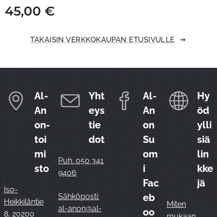
45,00
€
TAKAISIN VERKKOKAUPAN ETUSIVULLE
Al-
Yht
Al-
Hy
An
eys
An
öd
on-
tie
on
ylli
toi
dot
Su
siä
mi
om
lin
Puh. 050 341
sto
i
kke
9406
Fac
jä
Iso-
Sähköposti:
eb
Heikkiläntie
Miten
al-anon@al-
oo
8, 20200
mukaan