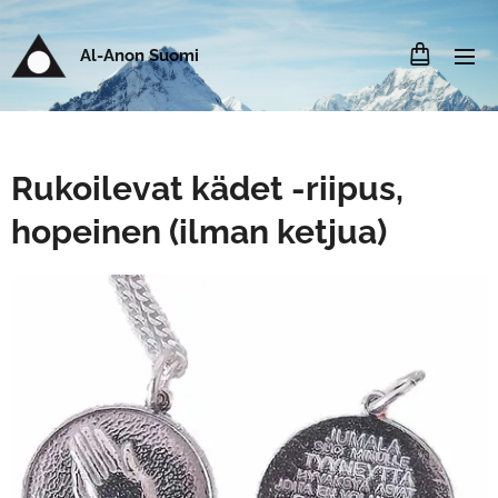
Al-Anon Suomi
Rukoilevat kädet -riipus,
hopeinen (ilman ketjua)