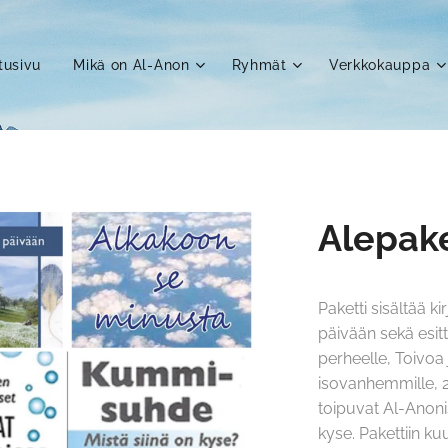
tusivu
Mikä on Al-Anon
Ryhmät
Verkkokauppa
Alepake
Paketti sisältää k
päivään sekä esit
perheelle, Toivo
isovanhemmille, 2 
toipuvat Al-Anon
kyse. Pakettiin k