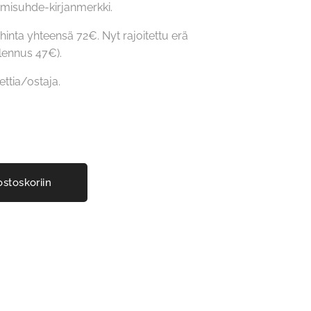
misuhde-kirjanmerkki.
hinta yhteensä 72€. Nyt rajoitettu erä
lennus 47€).
ettia/ostaja.
ostoskoriin