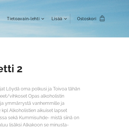
Tietoavain-lehti
Lisää
Ostoskori
tti 2
irjat Löydä oma polkusi ja Toivoa tähän
teet/vihkoset Opas alkoholistin
a ja ymmärrystä vanhemmille ja
kpl Alkoholistien aikuiset lapset
issa sekä Kummisuhde- mistä siinä on
uuluu lisäksi Alkakoon se minusta-