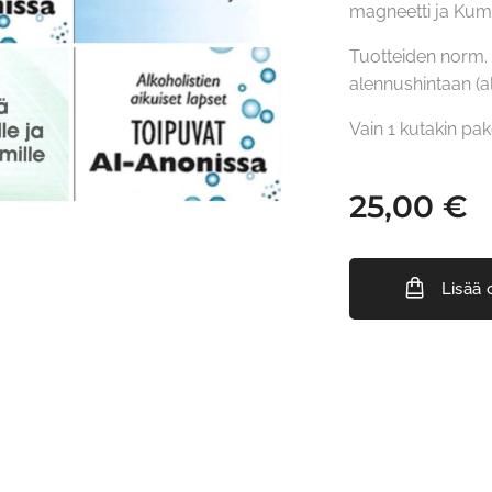
magneetti ja Kum
Tuotteiden norm. 
alennushintaan (a
Vain 1 kutakin pak
25,00
€
Lisää 