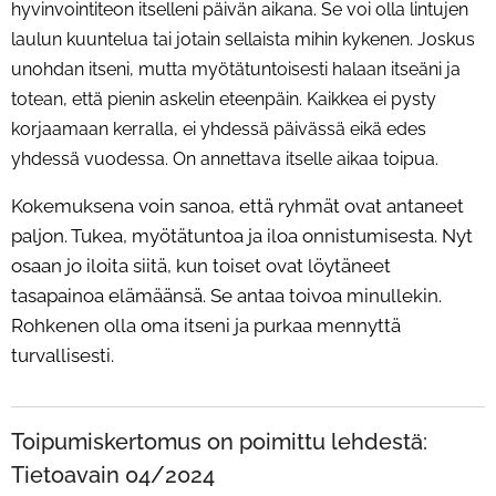
hyvinvointiteon itselleni päivän aikana. Se voi olla lintujen
laulun kuuntelua tai jotain sellaista mihin kykenen. Joskus
unohdan itseni, mutta myötätuntoisesti halaan itseäni ja
totean, että pienin askelin eteenpäin. Kaikkea ei pysty
korjaamaan kerralla, ei yhdessä päivässä eikä edes
yhdessä vuodessa. On annettava itselle aikaa toipua.
Kokemuksena voin sanoa, että ryhmät ovat antaneet
paljon. Tukea, myötätuntoa ja iloa onnistumisesta. Nyt
osaan jo iloita siitä, kun toiset ovat löytäneet
tasapainoa elämäänsä. Se antaa toivoa minullekin.
Rohkenen olla oma itseni ja purkaa mennyttä
turvallisesti.
Toipumiskertomus on poimittu lehdestä:
Tietoavain 04/2024