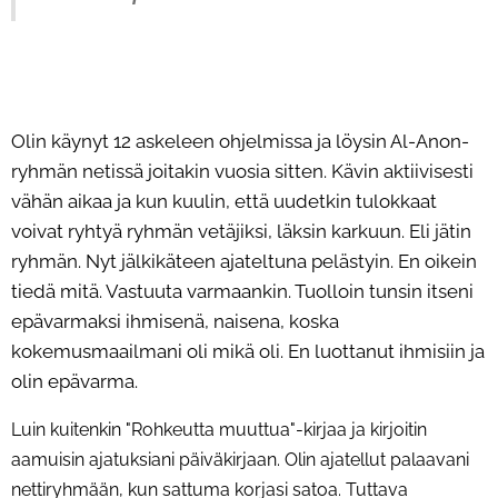
Olin käynyt 12 askeleen ohjelmissa ja löysin Al-Anon-
ryhmän netissä joitakin vuosia sitten. Kävin aktiivisesti
vähän aikaa ja kun kuulin, että uudetkin tulokkaat
voivat ryhtyä ryhmän vetäjiksi, läksin karkuun. Eli jätin
ryhmän. Nyt jälkikäteen ajateltuna pelästyin. En oikein
tiedä mitä. Vastuuta varmaankin. Tuolloin tunsin itseni
epävarmaksi ihmisenä, naisena, koska
kokemusmaailmani oli mikä oli. En luottanut ihmisiin ja
olin epävarma.
Luin kuitenkin "Rohkeutta muuttua"-kirjaa ja kirjoitin
aamuisin ajatuksiani päiväkirjaan. Olin ajatellut palaavani
nettiryhmään, kun sattuma korjasi satoa. Tuttava