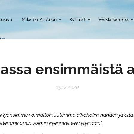
tusivu
Mikä on Al-Anon
Ryhmät
Verkkokauppa
assa ensimmäistä a
05.12.2020
"
Myönsimme voimattomuutemme alkoholiin nähden ja että 
ettemme omin voimin kyenneet selviytymään."