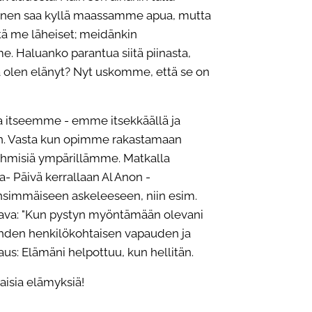
inen saa kyllä maassamme apua, mutta
tä me läheiset; meidänkin
. Haluanko parantua siitä piinasta,
a olen elänyt? Nyt uskomme, että se on
 itseemme - emme itsekkäällä ja
aen. Vasta kun opimme rakastamaan
 ihmisiä ympärillämme. Matkalla
 Päivä kerrallaan Al Anon -
 ensimmäiseen askeleeseen, niin esim.
tava: "Kun pystyn myöntämään olevani
ähden henkilökohtaisen vapauden ja
saus: Elämäni helpottuu, kun hellitän.
isia elämyksiä!