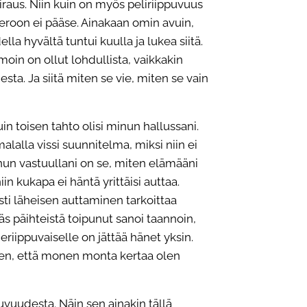
raus. Niin kuin on myös peliriippuvuus
 eroon ei pääse. Ainakaan omin avuin,
lla hyvältä tuntui kuulla ja lukea siitä.
in on ollut lohdullista, vaikkakin
sta. Ja siitä miten se vie, miten se vain
in toisen tahto olisi minun hallussani.
alalla vissi suunnitelma, miksi niin ei
un vastuullani on se, miten elämääni
n kukapa ei häntä yrittäisi auttaa.
sti läheisen auttaminen tarkoittaa
s päihteistä toipunut sanoi taannoin,
eriippuvaiselle on jättää hänet yksin.
 sen, että monen monta kertaa olen
vuudesta. Näin sen ainakin tällä