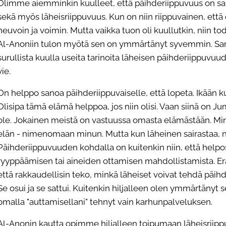
Olimme aiemminkin kuulleet, että päihderiippuvuus on sai
sekä myös läheisriippuvuus. Kun on niin riippuvainen, että
neuvoin ja voimin. Mutta vaikka tuon oli kuullutkin, niin tode
Al-Anoniin tulon myötä sen on ymmärtänyt syvemmin. Samo
surullista kuulla useita tarinoita läheisen päihderiippuvuude
vie.
On helppo sanoa päihderiippuvaiselle, että lopeta. Ikään ku
Olisipa tämä elämä helppoa, jos niin olisi. Vaan siinä on Jum
ole. Jokainen meistä on vastuussa omasta elämästään. Min
elän - nimenomaan minun. Mutta kun läheinen sairastaa, nii
Päihderiippuvuuden kohdalla on kuitenkin niin, että helpo
ryyppäämisen tai aineiden ottamisen mahdollistamista. Erä
että rakkaudellisin teko, minkä läheiset voivat tehdä päihd
Se osui ja se sattui. Kuitenkin hiljalleen olen ymmärtänyt
omalla "auttamisellani" tehnyt vain karhunpalveluksen.
Al-Anonin kautta opimme hiljalleen toipumaan läheisriippu