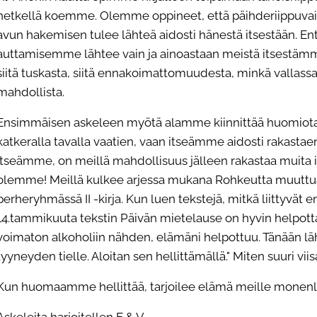
hetkellä koemme. Olemme oppineet, että päihderiippuva
avun hakemisen tulee lähteä aidosti hänestä itsestään. En
auttamisemme lähtee vain ja ainoastaan meistä itsestämme
siitä tuskasta, siitä ennakoimattomuudesta, minkä vallass
mahdollista.
Ensimmäisen askeleen myötä alamme kiinnittää huomiota
katkeralla tavalla vaatien, vaan itseämme aidosti rakast
itseämme, on meillä mahdollisuus jälleen rakastaa muita
olemme! Meillä kulkee arjessa mukana Rohkeutta muuttua-
perheryhmässä II -kirja. Kun luen tekstejä, mitkä liittyvät
14.tammikuuta tekstin Päivän mietelause on hyvin helpot
voimaton alkoholiin nähden, elämäni helpottuu. Tänään l
tyyneyden tielle. Aloitan sen hellittämällä." Miten suuri vii
Kun huomaamme hellittää, tarjoilee elämä meille monenla