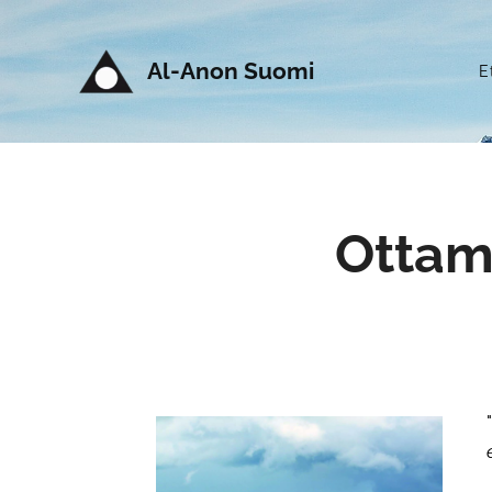
Al-Anon Suomi
E
Ottam