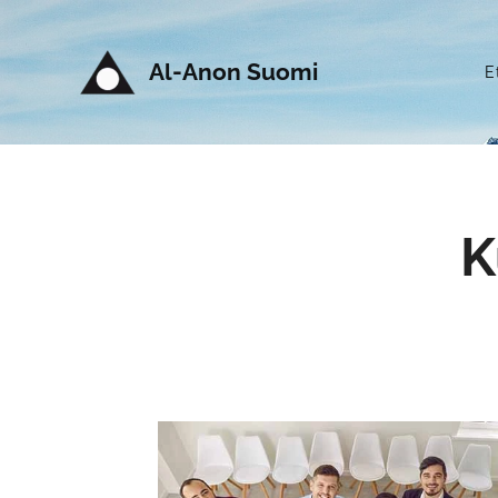
Al-Anon Suomi
E
K