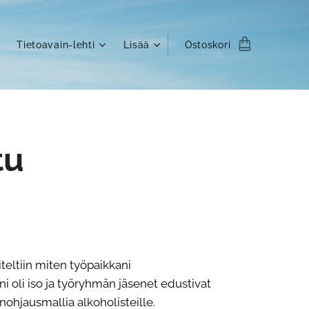
Tietoavain-lehti
Lisää
Ostoskori
tu
teltiin miten työpaikkani
ni oli iso ja työryhmän jäsenet edustivat
nohjausmallia alkoholisteille.