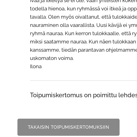
Ivaa ja ilkeilyä se ei ole, vaan yhteisten ko
todella hienoa, kun ryhmässä voi itkeä ja o
tavalla. Olen myös oivaltanut, että tulokkaid
nauraminen olla vaarallista. Uusi kävijä ei ym
ryhmä nauraa. Kun kerron tulokkaalle, että r
miksi saatamme nauraa. Kun näen tulokkaan 
kanssamme, tiedän parantavan ohjelmamme 
uskomaton voima.
Ilona
Toipumiskertomus on poimittu lehdes
TAKAISIN TOIPUMISKERTOMUKSIIN