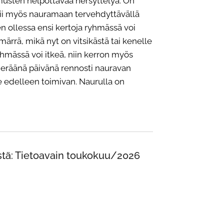
kemusten helpottavaa hersyttelyä. On
ppii myös nauramaan tervehdyttävällä
en ollessa ensi kertoja ryhmässä voi
märrä, mikä nyt on vitsikästä tai kenelle
yhmässä voi itkeä, niin kerron myös
eräänä päivänä rennosti nauravan
edelleen toimivan. Naurulla on
tä: Tietoavain toukokuu/2026