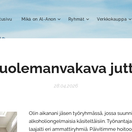
tusivu
Mikä on Al-Anon
Ryhmät
Verkkokauppa
uolemanvakava jut
28.04.2026
Olin aikanani jäsen työryhmässä, jossa suunni
alkoholiongelmaisia käsiteltäisiin. Työnantaja
laajalti eri ammattiryhmiä. Päivitimme hoitoo