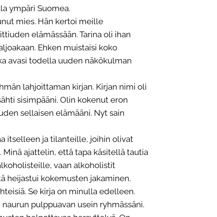
lla ympäri Suomea.
unut mies. Hän kertoi meille
ittiuden elämässään. Tarina oli ihan
paljoakaan. Ehken muistaisi koko
 joka avasi todella uuden näkökulman
n lahjoittaman kirjan. Kirjan nimi oli
jysähti sisimpääni. Olin kokenut eron
uuden sellaisen elämääni. Nyt sain
tselleen ja tilanteille, joihin olivat
 Minä ajattelin, että tapa käsitellä tautia
alkoholisteille, vaan alkoholistit
iitä heijastui kokemusten jakaminen.
 yhteisiä. Se kirja on minulla edelleen.
 naurun pulppuavan usein ryhmässäni.