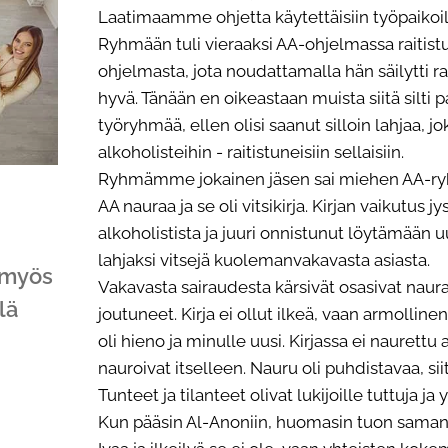
Laatimaamme ohjetta käytettäisiin työpaikoi
Ryhmään tuli vieraaksi AA-ohjelmassa raitist
ohjelmasta, jota noudattamalla hän säilytti ra
hyvä. Tänään en oikeastaan muista siitä silti 
työryhmää, ellen olisi saanut silloin lahjaa,
alkoholisteihin - raitistuneisiin sellaisiin.
Ryhmämme jokainen jäsen sai miehen AA-ryhmä
AA nauraa ja se oli vitsikirja. Kirjan vaikutus 
alkoholistista ja juuri onnistunut löytämään 
lahjaksi vitsejä kuolemanvakavasta asiasta.
i myös
Vakavasta sairaudesta kärsivät osasivat nauraa i
lä
joutuneet. Kirja ei ollut ilkeä, vaan armollinen.
oli hieno ja minulle uusi. Kirjassa ei naurettu 
nauroivat itselleen. Nauru oli puhdistavaa, s
Tunteet ja tilanteet olivat lukijoille tuttuja ja
Kun pääsin Al-Anoniin, huomasin tuon saman