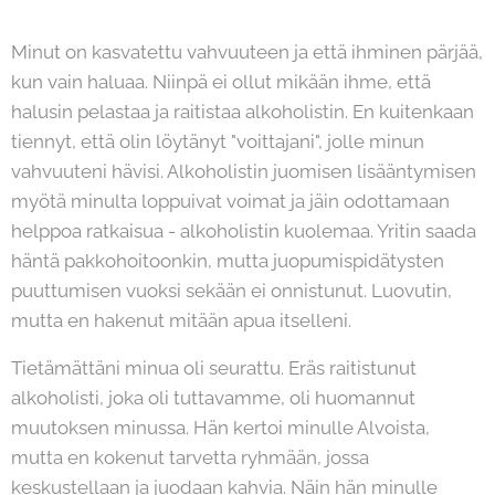
Minut on kasvatettu vahvuuteen ja että ihminen pärjää,
kun vain haluaa. Niinpä ei ollut mikään ihme, että
halusin pelastaa ja raitistaa alkoholistin. En kuitenkaan
tiennyt, että olin löytänyt "voittajani", jolle minun
vahvuuteni hävisi. Alkoholistin juomisen lisääntymisen
myötä minulta loppuivat voimat ja jäin odottamaan
helppoa ratkaisua - alkoholistin kuolemaa. Yritin saada
häntä pakkohoitoonkin, mutta juopumispidätysten
puuttumisen vuoksi sekään ei onnistunut. Luovutin,
mutta en hakenut mitään apua itselleni.
Tietämättäni minua oli seurattu. Eräs raitistunut
alkoholisti, joka oli tuttavamme, oli huomannut
muutoksen minussa. Hän kertoi minulle Alvoista,
mutta en kokenut tarvetta ryhmään, jossa
keskustellaan ja juodaan kahvia. Näin hän minulle