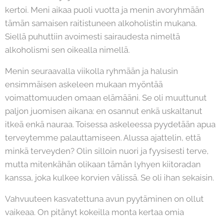
kertoi. Meni aikaa puoli vuotta ja menin avoryhmään
tämän samaisen raitistuneen alkoholistin mukana.
Siellä puhuttiin avoimesti sairaudesta nimeltä
alkoholismi sen oikealla nimellä.
Menin seuraavalla viikolla ryhmään ja halusin
ensimmäisen askeleen mukaan myöntää
voimattomuuden omaan elämääni. Se oli muuttunut
paljon juomisen aikana: en osannut enkä uskaltanut
itkeä enkä nauraa. Toisessa askeleessa pyydetään apua
terveytemme palauttamiseen. Alussa ajattelin, että
minkä terveyden? Olin silloin nuori ja fyysisesti terve,
mutta mitenkähän olikaan tämän lyhyen kiitoradan
kanssa, joka kulkee korvien välissä. Se oli ihan sekaisin.
Vahvuuteen kasvatettuna avun pyytäminen on ollut
vaikeaa. On pitänyt kokeilla monta kertaa omia