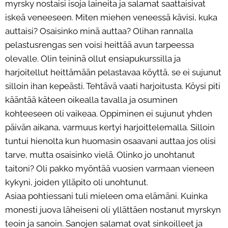
myrsky nostaisi isoja laineita ja salamat saattaisivat
iskeä veneeseen. Miten miehen veneessä kävisi, kuka
auttaisi? Osaisinko minä auttaa? Olihan rannalla
pelastusrengas sen voisi heittää avun tarpeessa
olevalle. Olin teininä ollut ensiapukurssilla ja
harjoitellut heittämään pelastavaa köyttä, se ei sujunut
silloin ihan kepeästi. Tehtävä vaati harjoitusta. Köysi piti
kääntää käteen oikealla tavalla ja osuminen
kohteeseen oli vaikeaa. Oppiminen ei sujunut yhden
päivän aikana, varmuus kertyi harjoittelemalla. Silloin
tuntui hienolta kun huomasin osaavani auttaa jos olisi
tarve, mutta osaisinko vielä. Olinko jo unohtanut
taitoni? Oli pakko myöntää vuosien varmaan vieneen
kykyni, joiden ylläpito oli unohtunut.
Asiaa pohtiessani tuli mieleen oma elämäni. Kuinka
monesti juova läheiseni oli yllättäen nostanut myrskyn
teoin ja sanoin. Sanojen salamat ovat sinkoilleet ja