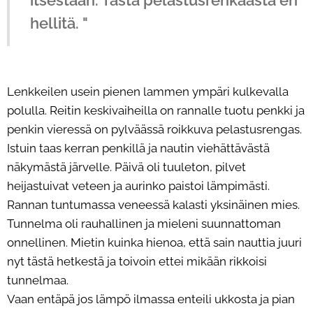
itsestään. Tästä pelastusrenkaasta en
hellitä. "
Lenkkeilen usein pienen lammen ympäri kulkevalla
polulla. Reitin keskivaiheilla on rannalle tuotu penkki ja
penkin vieressä on pylväässä roikkuva pelastusrengas.
Istuin taas kerran penkillä ja nautin viehättävästä
näkymästä järvelle. Päivä oli tuuleton, pilvet
heijastuivat veteen ja aurinko paistoi lämpimästi.
Rannan tuntumassa veneessä kalasti yksinäinen mies.
Tunnelma oli rauhallinen ja mieleni suunnattoman
onnellinen. Mietin kuinka hienoa, että sain nauttia juuri
nyt tästä hetkestä ja toivoin ettei mikään rikkoisi
tunnelmaa.
Vaan entäpä jos lämpö ilmassa enteili ukkosta ja pian