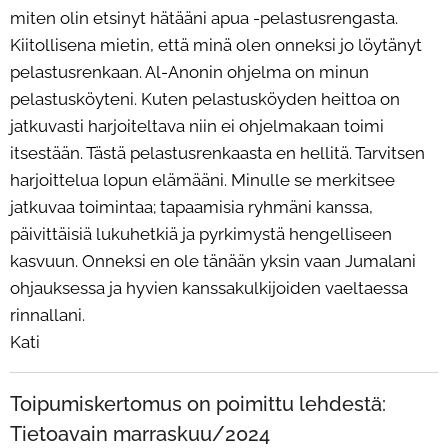
miten olin etsinyt hätääni apua -pelastusrengasta.
Kiitollisena mietin, että minä olen onneksi jo löytänyt
pelastusrenkaan. Al-Anonin ohjelma on minun
pelastusköyteni. Kuten pelastusköyden heittoa on
jatkuvasti harjoiteltava niin ei ohjelmakaan toimi
itsestään. Tästä pelastusrenkaasta en hellitä. Tarvitsen
harjoittelua lopun elämääni. Minulle se merkitsee
jatkuvaa toimintaa; tapaamisia ryhmäni kanssa,
päivittäisiä lukuhetkiä ja pyrkimystä hengelliseen
kasvuun. Onneksi en ole tänään yksin vaan Jumalani
ohjauksessa ja hyvien kanssakulkijoiden vaeltaessa
rinnallani.
Kati
Toipumiskertomus on poimittu lehdestä:
Tietoavain marraskuu/2024