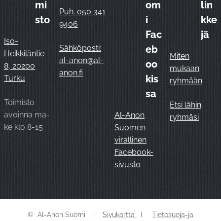
mi
om
lin
Puh. 050 341
sto
i
kke
9406
Fac
jä
Iso-
Sähköposti:
eb
Heikkiläntie
Miten
al-anon@al-
oo
8, 20200
mukaan
anon.fi
kis
Turku
ryhmään
sa
Toimisto
Etsi lähin
avoinna ma-
Al-Anon
ryhmäsi
ke klo 8-15
Suomen
virallinen
Facebook-
sivusto
© Al-Anon Suomi |
Sivukartta
I
Tietosuoja-ja