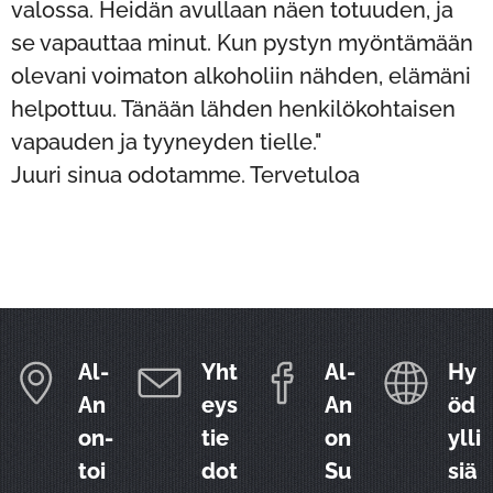
valossa. Heidän avullaan näen totuuden, ja
se vapauttaa minut. Kun pystyn myöntämään
olevani voimaton alkoholiin nähden, elämäni
helpottuu. Tänään lähden henkilökohtaisen
vapauden ja tyyneyden tielle."
Juuri sinua odotamme. Tervetuloa 🙏❤️
Al-
Yht
Al-
Hy
An
eys
An
öd
on-
tie
on
ylli
toi
dot
Su
siä