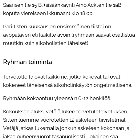
Saarisen tie 15 B, (sisäänkäynti Aino Ackten tie 1aB,
koputa viereiseen ikkunaan) klo 18.00.
Parillisten kuukausien ensimmäinen tiistai on
avopalaveri eli kaikille avoin (ryhmään saavat osallistua
muutkin kuin alkoholistien läheiset).
Ryhmän toiminta
Tervetulleita ovat kaikki ne, jotka kokevat tai ovat
kokeneet läheisensä alkoholinkäytön ongelmallisena.
Ryhmään kokoontuu yleensä n.6-12 henkilöä.
Kokouksen aluksi vetäjä lukee tervetulotoivotuksen.
Sitten luemme vuorotellen 12 askeleen tiivistelmät.
Vetäjä jatkaa lukemalla jonkun askeleen kokonaan ja
jakaa puheenvuorot tasapuolisesti. Jokainen saa