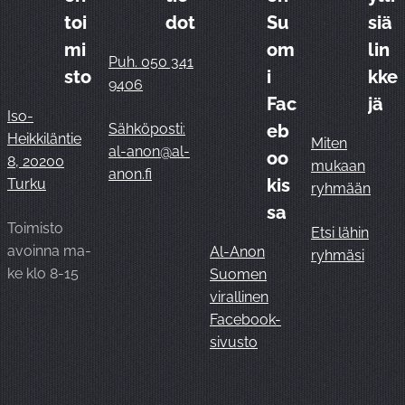
toi
dot
Su
siä
mi
om
lin
Puh. 050 341
sto
i
kke
9406
Fac
jä
Iso-
Sähköposti:
eb
Heikkiläntie
Miten
al-anon@al-
oo
8, 20200
mukaan
anon.fi
kis
Turku
ryhmään
sa
Toimisto
Etsi lähin
avoinna ma-
Al-Anon
ryhmäsi
ke klo 8-15
Suomen
virallinen
Facebook-
sivusto