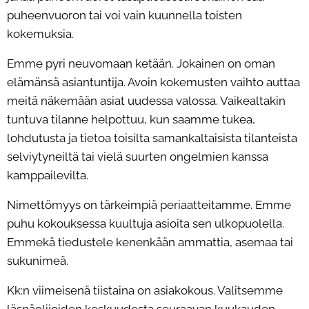
puheenvuoron tai voi vain kuunnella toisten
kokemuksia.
Emme pyri neuvomaan ketään. Jokainen on oman
elämänsä asiantuntija. Avoin kokemusten vaihto auttaa
meitä näkemään asiat uudessa valossa. Vaikealtakin
tuntuva tilanne helpottuu, kun saamme tukea,
lohdutusta ja tietoa toisilta samankaltaisista tilanteista
selviytyneiltä tai vielä suurten ongelmien kanssa
kamppailevilta.
Nimettömyys on tärkeimpiä periaatteitamme. Emme
puhu kokouksessa kuultuja asioita sen ulkopuolella.
Emmekä tiedustele kenenkään ammattia, asemaa tai
sukunimeä.
Kk:n viimeisenä tiistaina on asiakokous. Valitsemme
läsnäolijoiden keskuudesta seuraavan kuukauden