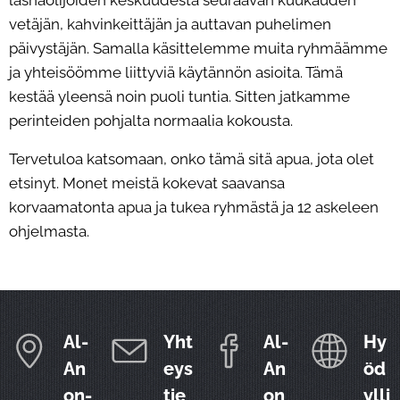
vetäjän, kahvinkeittäjän ja auttavan puhelimen
päivystäjän. Samalla käsittelemme muita ryhmäämme
ja yhteisöömme liittyviä käytännön asioita. Tämä
kestää yleensä noin puoli tuntia. Sitten jatkamme
perinteiden pohjalta normaalia kokousta.
Tervetuloa katsomaan, onko tämä sitä apua, jota olet
etsinyt. Monet meistä kokevat saavansa
korvaamatonta apua ja tukea ryhmästä ja 12 askeleen
ohjelmasta.
Al-
Yht
Al-
Hy
An
eys
An
öd
on-
tie
on
ylli