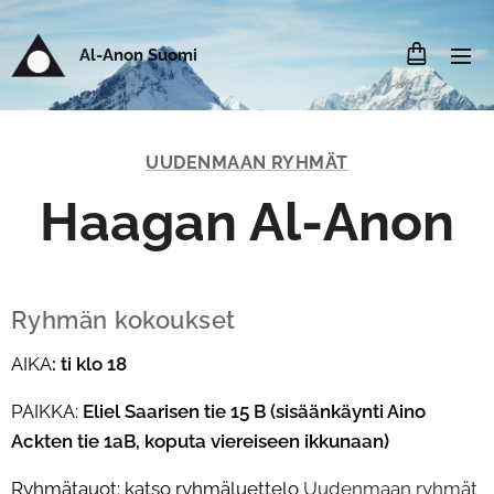
Al-Anon Suomi
UUDENMAAN RYHMÄT
Haagan Al-Anon
Ryhmän kokoukset
AIKA
: ti klo 18
PAIKKA:
Eliel Saarisen tie 15 B (sisäänkäynti Aino
Ackten tie 1aB, koputa viereiseen ikkunaan)
Ryhmätauot: katso ryhmäluettelo
Uudenmaan ryhmät