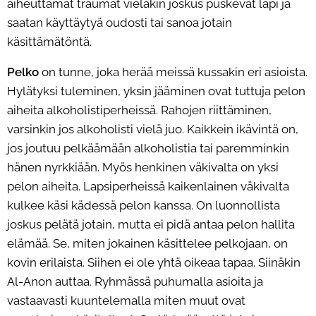
aiheuttamat traumat vieläkin joskus puskevat läpi ja
saatan käyttäytyä oudosti tai sanoa jotain
käsittämätöntä.
Pelko
on tunne, joka herää meissä kussakin eri asioista.
Hylätyksi tuleminen, yksin jääminen ovat tuttuja pelon
aiheita alkoholistiperheissä. Rahojen riittäminen,
varsinkin jos alkoholisti vielä juo. Kaikkein ikävintä on,
jos joutuu pelkäämään alkoholistia tai paremminkin
hänen nyrkkiään. Myös henkinen väkivalta on yksi
pelon aiheita. Lapsiperheissä kaikenlainen väkivalta
kulkee käsi kädessä pelon kanssa. On luonnollista
joskus pelätä jotain, mutta ei pidä antaa pelon hallita
elämää. Se, miten jokainen käsittelee pelkojaan, on
kovin erilaista. Siihen ei ole yhtä oikeaa tapaa. Siinäkin
Al-Anon auttaa. Ryhmässä puhumalla asioita ja
vastaavasti kuuntelemalla miten muut ovat